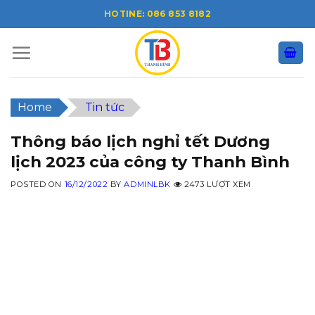
Skip
HOTINE: 086 853 8182
to
content
Home
Tin tức
Thông báo lịch nghỉ tết Dương
lịch 2023 của công ty Thanh Bình
POSTED ON
16/12/2022
BY
ADMINLBK
2473 LƯỢT XEM