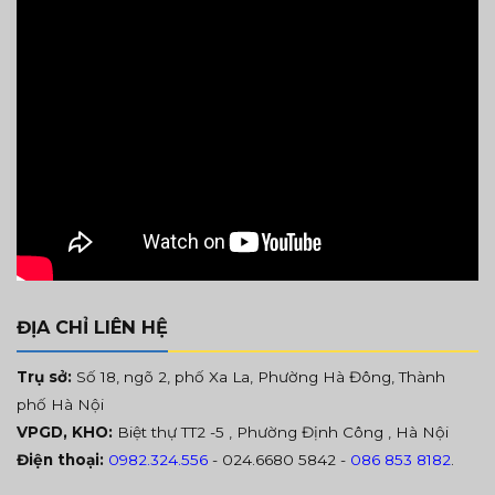
ĐỊA CHỈ LIÊN HỆ
Trụ sở:
Số 18, ngõ 2, phố Xa La, Phường Hà Đông, Thành
phố Hà Nội
VPGD, KHO:
Biệt thự TT2 -5 , Phường Định Công , Hà Nội
Điện thoại:
0982.324.556
- 024.6680 5842 -
086 853 8182
.