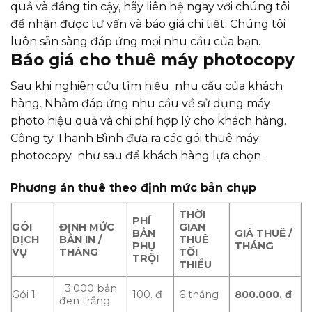
quả và đáng tin cậy, hãy liên hệ ngay với chúng tôi
để nhận được tư vấn và báo giá chi tiết. Chúng tôi
luôn sẵn sàng đáp ứng mọi nhu cầu của bạn.
Báo giá cho thuê máy photocopy
Sau khi nghiên cứu tìm hiểu nhu cầu của khách
hàng. Nhằm đáp ứng nhu cầu về sử dụng máy
photo hiệu quả và chi phí hợp lý cho khách hàng.
Công ty Thanh Bình đưa ra các gói thuê máy
photocopy như sau để khách hàng lựa chọn .
Phương án thuê theo định mức bản chụp
TH
Ờ
I
PHÍ
GÓI
ĐỊNH MỨC
GIAN
BẢN
GIÁ THUÊ /
D
Ị
CH
B
Ả
N IN /
THUÊ
PH
Ụ
THÁNG
V
Ụ
THÁNG
T
Ố
I
TR
Ộ
I
THI
Ể
U
3.000 bản
Gói 1
100. đ
6 tháng
800.000.
đ
đen trắng