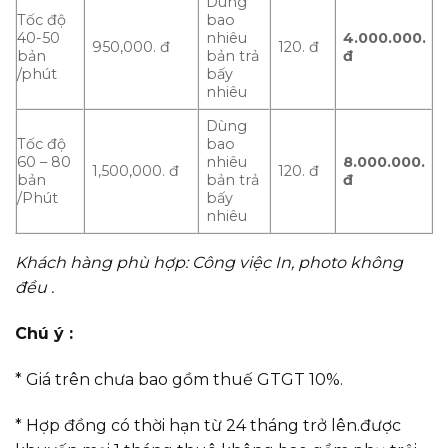
Dùng
Tốc độ
bao
40-50
nhiêu
4.000.000.
950,000. đ
120. đ
bản
bản trả
đ
/phút
bấy
nhiêu
Dùng
Tốc độ
bao
60 – 80
nhiêu
8.000.000.
1,500,000. đ
120. đ
bản
bản trả
đ
/Phút
bấy
nhiêu
Khách hàng phù hợp: Công việc In, photo không
đều .
Chú ý :
* Giá trên chưa bao gồm thuế GTGT 10%.
* Hợp đồng có thời hạn từ 24 tháng trở lên.được