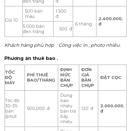
đen trắng
đ
500 bản
1.500.
màu
đ
2.400.000.
Gói 10
đ
6 tháng
5.000 bản
500. đ
đen trắng
Khách hàng phù hợp : Công việc In , photo nhiều.
Phương án thuê bao .
ĐỊNH
ĐƠN
TỐC
PHÍ THUÊ
MỨC
GIÁ
ĐỘ
ĐẶT CỌC
BAO/THÁNG
BẢN
BẢN
MÁY
CHỤP
CHỤP
Dùng
Tốc độ
bao
30-35
nhiêu
2.000.000.
500,000. đ
120. đ
bản
bản trả
đ
/phút
bấy
nhiêu