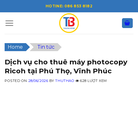
Skip
HOTINE: 086 853 8182
to
content
Home
Tin tức
Dịch vụ cho thuê máy photocopy
Ricoh tại Phú Thọ, Vĩnh Phúc
POSTED ON
28/06/2026
BY
THUTHAO
628 LƯỢT XEM