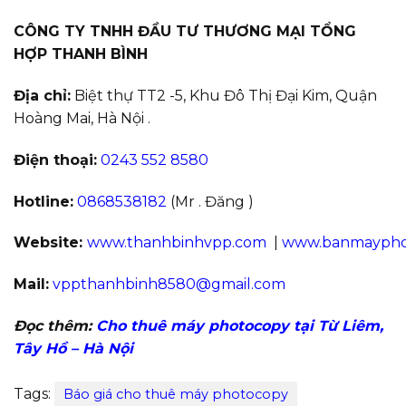
CÔNG TY TNHH ĐẦU TƯ THƯƠNG MẠI TỔNG
HỢP THANH BÌNH
Địa chỉ:
Biệt thự TT2 -5, Khu Đô Thị Đại Kim, Quận
Hoàng Mai, Hà Nội .
Điện thoại:
0243 552 8580
Hotline:
0868538182
(Mr . Đăng )
Website:
www.thanhbinhvpp.com
|
www.banmaypho
Mail:
vppthanhbinh8580@gmail.com
Đọc thêm:
Cho thuê máy photocopy tại Từ Liêm,
Tây Hồ – Hà Nội
Tags:
Báo giá cho thuê máy photocopy