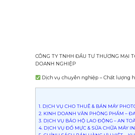
CÔNG TY TNHH ĐẦU TƯ THƯƠNG MẠI T
DOANH NGHIỆP
Dịch vụ chuyên nghiệp – Chất lượng h
1. DỊCH VỤ CHO THUÊ & BÁN MÁY PHOT
2. KINH DOANH VĂN PHÒNG PHẨM – ĐA 
3. DỊCH VỤ BẢO HỘ LAO ĐỘNG – AN TO
4. DỊCH VỤ ĐỔ MỰC & SỬA CHỮA MÁY IN