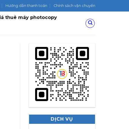
Hướng dẫn thanh toán
Chính sách vận chuyển
iá thuê máy photocopy
DỊCH VỤ