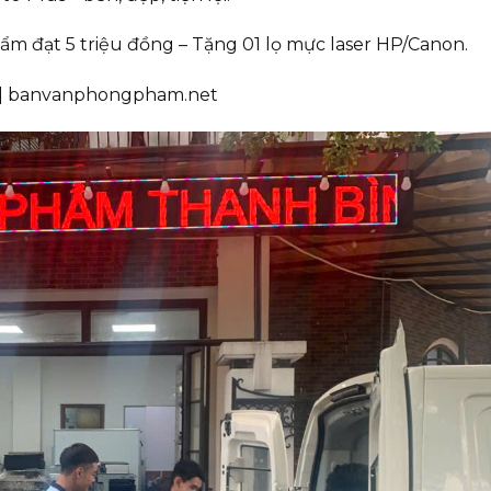
m đạt 5 triệu đồng – Tặng 01 lọ mực laser HP/Canon.
m | banvanphongpham.net