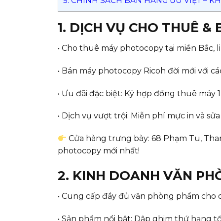
5. CHÍNH SÁCH BÁN HÀNG ƯU VIỆT – 
1. DỊCH VỤ CHO THUÊ &
• Cho thuê máy photocopy tại miền Bắc, li
• Bán máy photocopy Ricoh đời mới với các 
• Ưu đãi đặc biệt: Ký hợp đồng thuê máy 
• Dịch vụ vượt trội: Miễn phí mực in và sử
Cửa hàng trưng bày: 68 Phạm Tu, Thanh
photocopy mới nhất!
2. KINH DOANH VĂN PH
• Cung cấp đầy đủ văn phòng phẩm cho do
• Sản phẩm nổi bật: Dập ghim thứ hạng tốt0