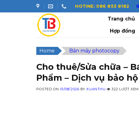
Skip
HOTINE: 086 853 8182
to
Trang chủ
content
Hợp đồng
Home
Bán máy photocopy
Cho thuê/Sửa chữa – 
Phẩm – Dịch vụ bảo hộ
POSTED ON
01/08/2026
BY
XUANTHU
322 LƯỢT XEM