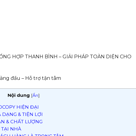
ỔNG HỢP THANH BÌNH – GIẢI PHÁP TOÀN DIỆN CHO
àng đầu – Hỗ trợ tận tâm
Nội dung
[
Ẩn
]
OCOPY HIỆN ĐẠI
DẠNG & TIỆN LỢI
ÀN & CHẤT LƯỢNG
 TẠI NHÀ