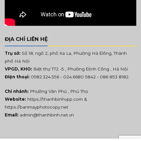
ĐỊA CHỈ LIÊN HỆ
Trụ sở:
Số 18, ngõ 2, phố Xa La, Phường Hà Đông, Thành
phố Hà Nội
VPGD, KHO:
Biệt thự TT2 -5 , Phường Định Công , Hà Nội
Điện thoại:
0982.324.556
- 024.6680 5842 -
086 853 8182
.
Chi nhánh:
Phường Văn Phú , Phú Thọ
Website:
https://thanhbinhvpp.com
&
https://banmayphotocopy.net
Email:
admin@thanhbinh.net.vn