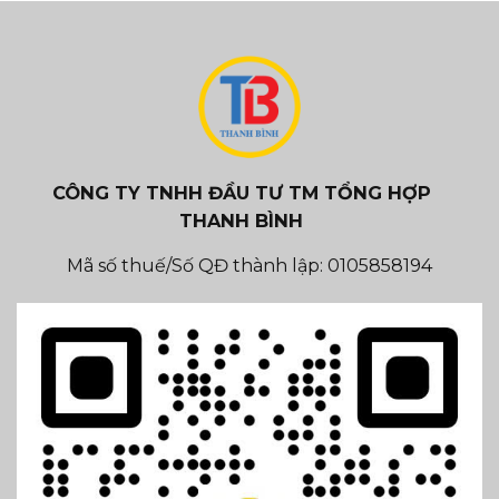
CÔNG TY TNHH ĐẦU TƯ TM TỔNG HỢP
THANH BÌNH
Mã số thuế/Số QĐ thành lập: 0105858194