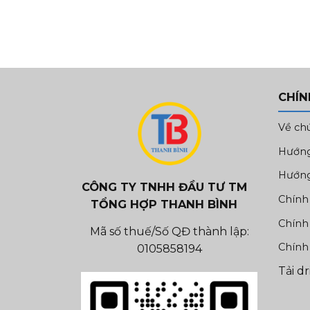
CHÍN
Về ch
Hướng
Hướng
CÔNG TY TNHH ĐẦU TƯ TM
Chính
TỔNG HỢP THANH BÌNH
Chính
Mã số thuế/Số QĐ thành lập:
Chính
0105858194
Tải d