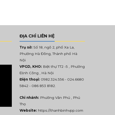
ĐỊA CHỈ LIÊN HỆ
Trụ sở:
Số 18, ngõ 2, phố Xa La,
Phường Hà Đông, Thành phố Hà
Nội
VPGD, KHO:
Biệt thự TT2 -5 , Phường
Định Công , Hà Nội
Điện thoại:
0982.324.556
- 024.6680
5842 -
086 853 8182
.
Chi nhánh:
Phường Văn Phú , Phú
Thọ
Website:
https://thanhbinhvpp.com