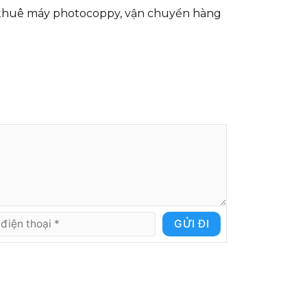
thuê máy photocoppy
, vận chuyển hàng
GỬI ĐI