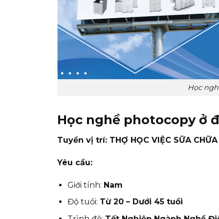
Học nghề
Học nghề photocopy ở đâ
Tuyển vị trí:
THỢ HỌC VIỆC SỮA CHỮ
Yêu cầu:
Giới tính:
Nam
Độ tuổi:
Từ 20 – Dưới 45 tuổi
Trình độ:
Tốt Nghiệp Ngành Nghề Đi