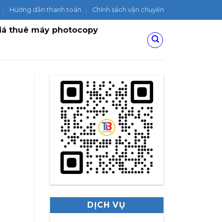
Hướng dẫn thanh toán
Chính sách vận chuyển
iá thuê máy photocopy
DỊCH VỤ