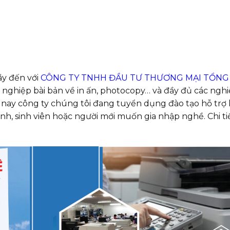
ãy đến với
CÔNG TY TNHH ĐẦU TƯ THƯƠNG MẠI TỔNG
nghiệp bài bản về in ấn, photocopy… và đầy đủ các ngh
nay công ty chúng tôi đang tuyển dụng đào tạo hỗ trợ 
nh, sinh viên hoặc người mới muốn gia nhập nghề. Chi ti