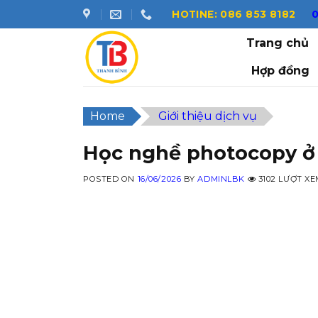
Skip
HOTINE: 086 853 8182
to
Trang chủ
content
Hợp đồng
Home
Giới thiệu dịch vụ
Học nghề photocopy ở 
POSTED ON
16/06/2026
BY
ADMINLBK
3102 LƯỢT XE