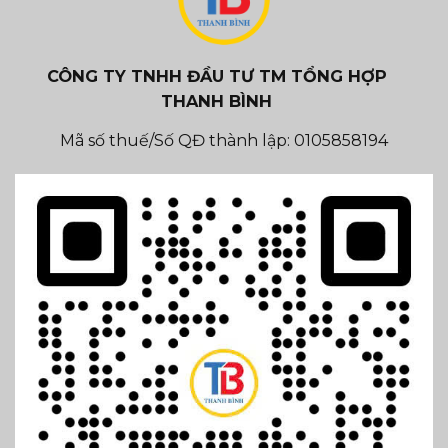
CÔNG TY TNHH ĐẦU TƯ TM TỔNG HỢP
THANH BÌNH
Mã số thuế/Số QĐ thành lập: 0105858194