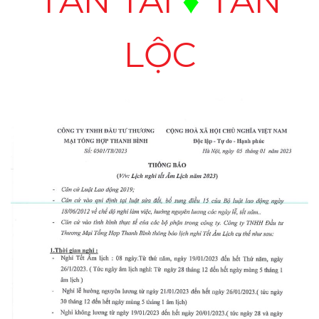
TẤN TÀI
♦
TẤN
LỘC