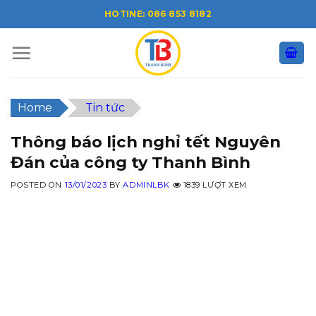
Skip
HOTINE: 086 853 8182
to
content
Home
Tin tức
Thông báo lịch nghỉ tết Nguyên
Đán của công ty Thanh Bình
POSTED ON
13/01/2023
BY
ADMINLBK
1839 LƯỢT XEM