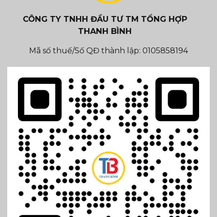
CÔNG TY TNHH ĐẦU TƯ TM TỔNG HỢP
THANH BÌNH
Mã số thuế/Số QĐ thành lập: 0105858194