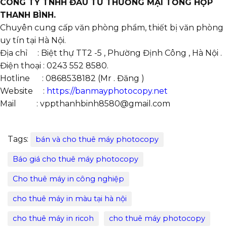
CÔNG TY TNHH ĐẦU TƯ THƯƠNG MẠI TỔNG HỢP
THANH BÌNH.
Chuyên cung cấp văn phòng phẩm, thiết bị văn phòng
uy tín tại Hà Nội.
Địa chỉ : Biệt thự TT2 -5 , Phường Định Công , Hà Nội .
Điện thoại : 0243 552 8580.
Hotline : 0868538182 (Mr . Đăng )
Website :
https://banmayphotocopy.net
Mail : vppthanhbinh8580@gmail.com
Tags:
bán và cho thuê máy photocopy
Báo giá cho thuê máy photocopy
Cho thuê máy in công nghiệp
cho thuê máy in màu tại hà nội
cho thuê máy in ricoh
cho thuê máy photocopy