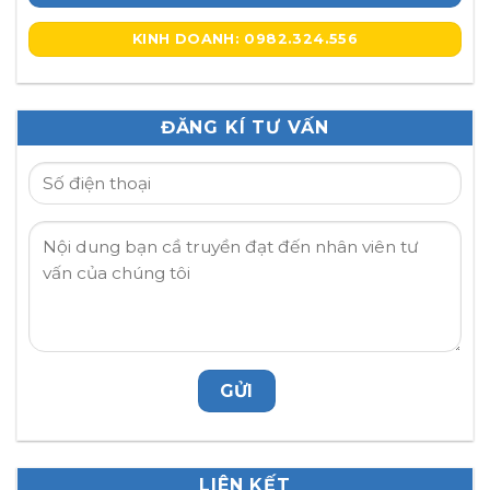
KINH DOANH: 0982.324.556
ĐĂNG KÍ TƯ VẤN
LIÊN KẾT