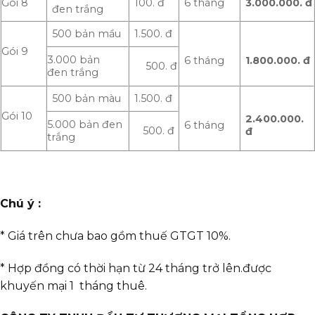
Gói 8
100. đ
6 tháng
3.000.000.
đ
đen trắng
500 bản mầu
1.500. đ
Gói 9
3.000 bản
6 tháng
1.800.000.
đ
500. đ
đen trắng
500 bản màu
1.500. đ
Gói 10
2.400.000.
5.000 bản đen
6 tháng
500. đ
đ
trắng
Chú ý :
* Giá trên chưa bao gồm thuế GTGT 10%.
* Hợp đồng có thời hạn từ 24 tháng trở lên.được
khuyến mại 1 tháng thuê.