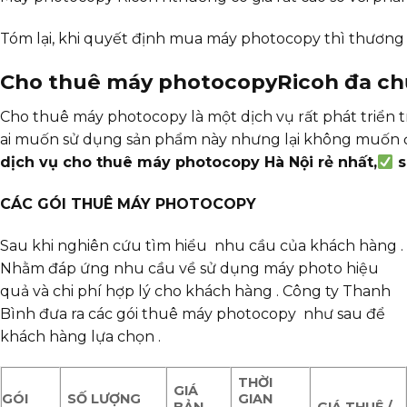
Tóm lại, khi quyết định mua máy photocopy thì thương hi
Cho thuê máy photocopyRicoh đa chức
Cho thuê máy photocopy là một dịch vụ rất phát triển t
ai muốn sử dụng sản phẩm này nhưng lại không muốn đầu
dịch vụ cho thuê máy photocopy Hà Nội rẻ nhất,
s
CÁC GÓI THUÊ MÁY PHOTOCOPY
Sau khi nghiên cứu tìm hiểu nhu cầu của khách hàng .
Nhằm đáp ứng nhu cầu về sử dụng máy photo hiệu
quả và chi phí hợp lý cho khách hàng . Công ty Thanh
Bình đưa ra các gói thuê máy photocopy như sau để
khách hàng lựa chọn .
TH
Ờ
I
GIÁ
GÓI
S
Ố
L
ƯỢ
NG
GIAN