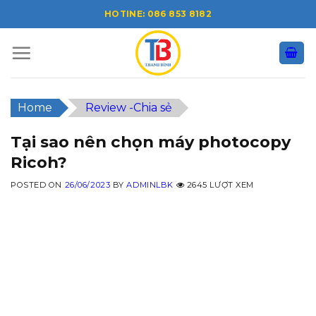
Skip
HOTINE: 086 853 8182
to
content
Home
Review -Chia sẻ
Tại sao nên chọn máy photocopy
Ricoh?
POSTED ON
26/06/2023
BY
ADMINLBK
2645 LƯỢT XEM