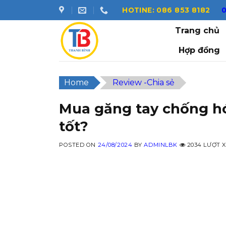
Skip
HOTINE: 086 853 8182
to
Trang chủ
content
Hợp đồng
Home
Review -Chia sẻ
Mua găng tay chống hóa
tốt?
POSTED ON
24/08/2024
BY
ADMINLBK
2034 LƯỢT 