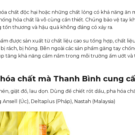
hóa chất độc hại hoặc những chất lỏng có khả năng ăn
hống hóa chất là vô cùng cần thiết. Chúng bảo vệ tay kh
ng tổn thương và hậu quả không đáng có xảy ra.
ẩm được sản xuất từ chất liệu cao su tổng hợp, chất liệ
bị rách, bị hỏng. Bên ngoài các sản phẩm găng tay chố
úp tăng khả năng cầm nắm trong môi trường ẩm ướt và 
.
g hóa chất mà Thanh Bình cung c
én, giặt đồ, lau dọn. Dùng để chiết rót dầu, pha hóa chấ
nsell (Úc), Deltaplus (Pháp), Nastah (Malaysia)