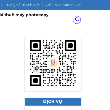
Hướng dẫn thanh toán
Chính sách vận chuyển
iá thuê máy photocopy
DỊCH VỤ