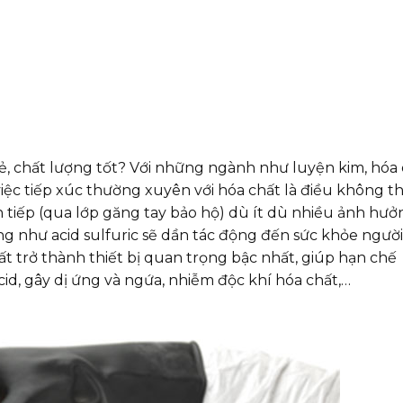
ẻ, chất lượng tốt? Với những ngành như luyện kim, hóa
việc tiếp xúc thường xuyên với hóa chất là điều không t
ián tiếp (qua lớp găng tay bảo hộ) dù ít dù nhiều ảnh hư
ng như acid sulfuric sẽ dần tác động đến sức khỏe người
t trở thành thiết bị quan trọng bậc nhất, giúp hạn chế
id, gây dị ứng và ngứa, nhiễm độc khí hóa chất,…