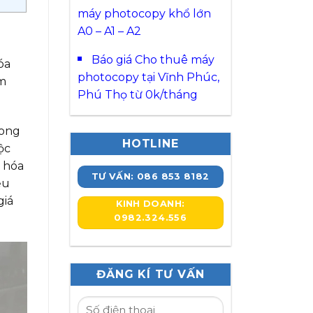
máy photocopy khổ lớn
A0 – A1 – A2
Báo giá Cho thuê máy
óa
photocopy tại Vĩnh Phúc,
àm
Phú Thọ từ 0k/tháng
rong
HOTLINE
ộc
g hóa
TƯ VẤN: 086 853 8182
ệu
giá
KINH DOANH:
0982.324.556
ĐĂNG KÍ TƯ VẤN