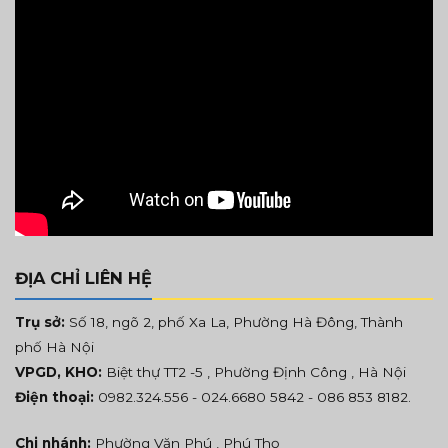
ĐỊA CHỈ LIÊN HỆ
Trụ sở:
Số 18, ngõ 2, phố Xa La, Phường Hà Đông, Thành
phố Hà Nội
VPGD, KHO:
Biệt thự TT2 -5 , Phường Định Công , Hà Nội
Điện thoại:
0982.324.556
- 024.6680 5842 -
086 853 8182
.
Chi nhánh:
Phường Văn Phú , Phú Thọ