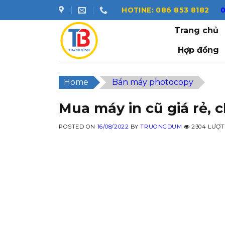
Skip
HOTINE: 086 853 8182
to
Trang chủ
content
Hợp đồng
Home
Bán máy photocopy
Mua máy in cũ giá rẻ, 
POSTED ON
16/08/2022
BY
TRUONGDUM
2304 LƯỢT