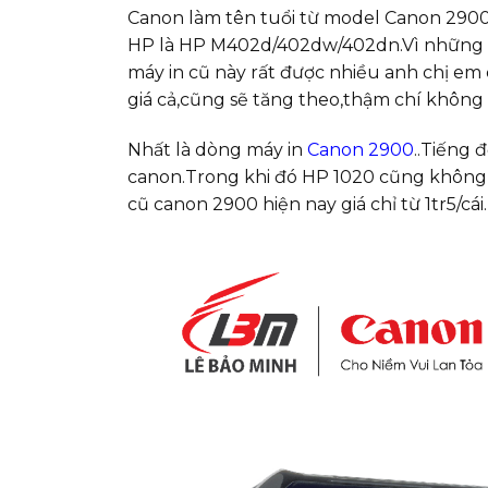
Canon làm tên tuổi từ model Canon 2900
HP là HP M402d/402dw/402dn.Vì những d
máy in cũ này rất được nhiều anh chị e
giá cả,cũng sẽ tăng theo,thậm chí không 
Nhất là dòng máy in
Canon 2900
..Tiếng 
canon.Trong khi đó HP 1020 cũng không 
cũ canon 2900 hiện nay giá chỉ từ 1tr5/cái.