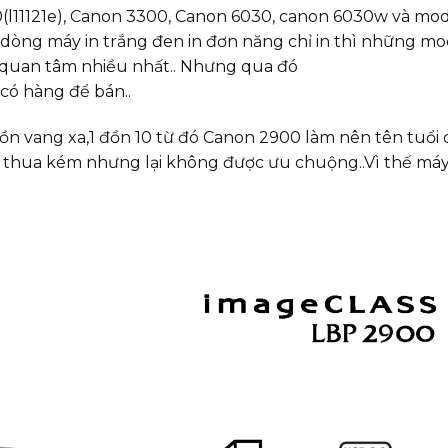
(l11121e), Canon 3300, Canon 6030, canon 6030w và mo
òng máy in trắng đen in đơn năng chỉ in thì những mo
m quan tâm nhiều nhất.. Nhưng qua đó
có hàng để bán..
đồn vang xa,1 đồn 10 từ đó Canon 2900 làm nên tên tuổi 
thua kém nhưng lại không được ưu chuộng..Vì thế máy