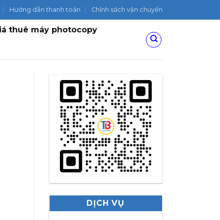
Hướng dẫn thanh toán
Chính sách vận chuyển
iá thuê máy photocopy
DỊCH VỤ