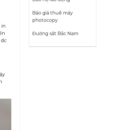
Báo giá thuê máy
photocopy
 in
iến
Đường sắt Bắc Nam
 dc
vậy
h