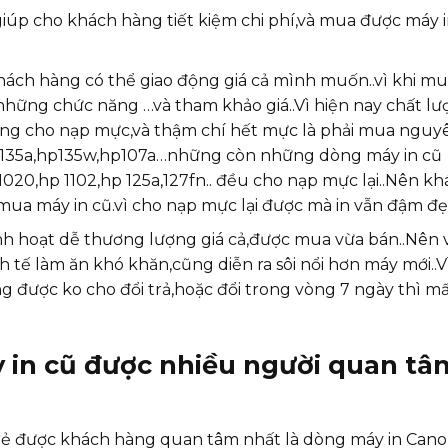
iúp cho khách hàng tiết kiệm chi phí,và mua được máy i
hách hàng có thể giao động giá cả mình muốn..vì khi m
những chức năng …và tham khảo giá..Vì hiện nay chất l
ông cho nạp mực,và thậm chí hết mực là phải mua nguy
 135a,hp135w,hp107a…những còn những dòng máy in cũ
020,hp 1102,hp 125a,127fn.. đều cho nạp mực lại..Nên k
ua máy in cũ.vì cho nạp mực lại được mà in vẫn đậm đẹ
inh hoạt dễ thương lượng giá cả,được mua vừa bán..Nên 
h tế làm ăn khó khăn,cũng diễn ra sôi nổi hơn máy mới..V
 được ko cho đổi trả,hoặc đổi trong vòng 7 ngày thì m
 in cũ được nhiều người quan tâ
 rẻ được khách hàng quan tâm nhất là dòng máy in Cano