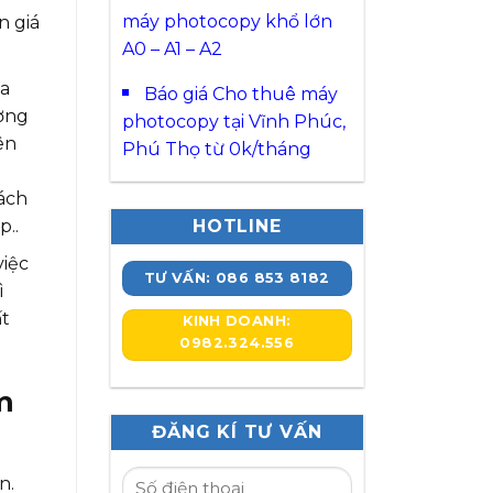
máy photocopy khổ lớn
n giá
A0 – A1 – A2
ua
Báo giá Cho thuê máy
ượng
photocopy tại Vĩnh Phúc,
ên
Phú Thọ từ 0k/tháng
hách
HOTLINE
p..
việc
TƯ VẤN: 086 853 8182
ì
ất
KINH DOANH:
0982.324.556
m
ĐĂNG KÍ TƯ VẤN
n.