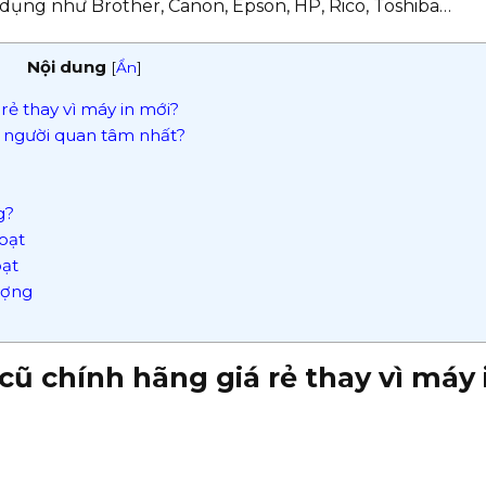
 dụng như Brother, Canon, Epson, HP, Rico, Toshiba…
Nội dung
[
Ẩn
]
rẻ thay vì máy in mới?
 người quan tâm nhất?
g?
oạt
oạt
lượng
cũ chính hãng giá rẻ thay vì máy 