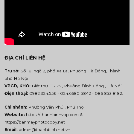
ĐỊA CHỈ LIÊN HỆ
Trụ sở:
Số 18, ngõ 2, phố Xa La, Phường Hà Đông, Thành
phố Hà Nội
VPGD, KHO:
Biệt thự TT2 -5 , Phường Định Công , Hà Nội
Điện thoại:
0982.324.556
- 024.6680 5842 -
086 853 8182
.
Chi nhánh:
Phường Văn Phú , Phú Thọ
Website:
https://thanhbinhvpp.com
&
https://banmayphotocopy.net
Email:
admin@thanhbinh.net.vn