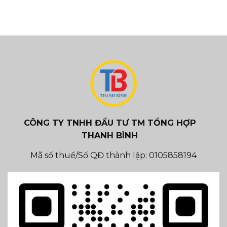
CÔNG TY TNHH ĐẦU TƯ TM TỔNG HỢP
THANH BÌNH
Mã số thuế/Số QĐ thành lập: 0105858194