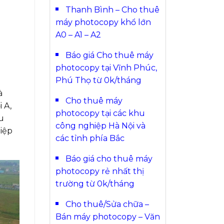
Thanh Bình – Cho thuê
máy photocopy khổ lớn
A0 – A1 – A2
Báo giá Cho thuê máy
photocopy tại Vĩnh Phúc,
Phú Thọ từ 0k/tháng
à
Cho thuê máy
 A,
photocopy tại các khu
u
công nghiệp Hà Nội và
iệp
các tỉnh phía Bắc
Báo giá cho thuê máy
photocopy rẻ nhất thị
trường từ 0k/tháng
Cho thuê/Sửa chữa –
Bán máy photocopy – Văn