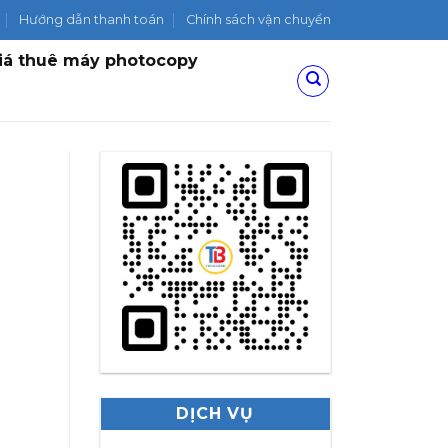
Hướng dẫn thanh toán
Chính sách vận chuyển
iá thuê máy photocopy
DỊCH VỤ