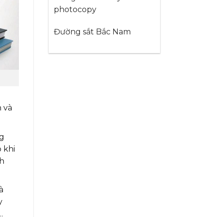
photocopy
Đường sắt Bắc Nam
 và
ng
 khi
nh
à
y
…