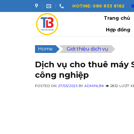
Skip
HOTINE: 086 853 8182
to
Trang chủ
content
Hợp đồng
Home
Giới thiệu dịch vụ
Dịch vụ cho thuê máy 
công nghiệp
POSTED ON
27/05/2025
BY
ADMINLBK
2832 LƯỢT X