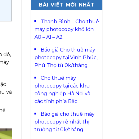
BÀI VIẾT MỚI NHẤT
Thanh Bình – Cho thuê
máy photocopy khổ lớn
A0 – A1 – A2
Báo giá Cho thuê máy
o đó,
photocopy tại Vĩnh Phúc,
 máy
Phú Thọ từ 0k/tháng
Cho thuê máy
oặc
photocopy tại các khu
ệu và
công nghiệp Hà Nội và
các tỉnh phía Bắc
thể
Báo giá cho thuê máy
photocopy rẻ nhất thị
trường từ 0k/tháng