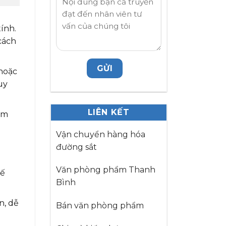
ính.
cách
 hoặc
uy
LIÊN KẾT
iệm
Vận chuyển hàng hóa
đường sắt
Văn phòng phẩm Thanh
hế
Bình
h
n, dễ
Bán văn phòng phẩm