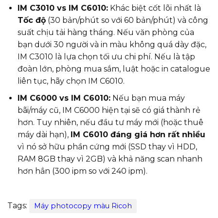
IM C3010 vs IM C6010:
Khác biệt cốt lõi nhất là
Tốc độ
(30 bản/phút so với 60 bản/phút) và công
suất chịu tải hàng tháng. Nếu văn phòng của
bạn dưới 30 người và in màu không quá dày đặc,
IM C3010 là lựa chọn tối ưu chi phí. Nếu là tập
đoàn lớn, phòng mua sắm, luật hoặc in catalogue
liên tục, hãy chọn IM C6010.
IM C6000 vs IM C6010:
Nếu bạn mua máy
bãi/máy cũ, IM C6000 hiện tại sẽ có giá thành rẻ
hơn. Tuy nhiên, nếu đầu tư máy mới (hoặc thuê
máy dài hạn),
IM C6010 đáng giá hơn rất nhiều
vì nó sở hữu phần cứng mới (SSD thay vì HDD,
RAM 8GB thay vì 2GB) và khả năng scan nhanh
hơn hẳn (300 ipm so với 240 ipm).
Tags:
Máy photocopy màu Ricoh