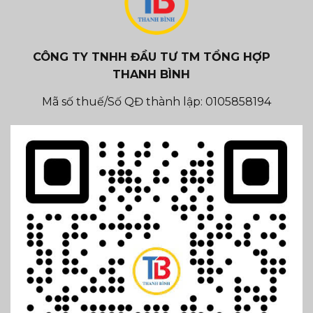
CÔNG TY TNHH ĐẦU TƯ TM TỔNG HỢP
THANH BÌNH
Mã số thuế/Số QĐ thành lập: 0105858194