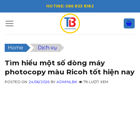
Skip
HOTINE: 086 853 8182
to
content
Home
Dịch vụ
Tìm hiểu một số dòng máy
photocopy màu Ricoh tốt hiện nay
POSTED ON
24/06/2026
BY
ADMINLBK
79 LƯỢT XEM