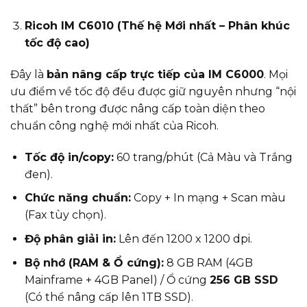
Ricoh IM C6010 (Thế hệ Mới nhất – Phân khúc
tốc độ cao)
Đây là
bản nâng cấp trực tiếp của IM C6000
. Mọi
ưu điểm về tốc độ đều được giữ nguyên nhưng “nội
thất” bên trong được nâng cấp toàn diện theo
chuẩn công nghệ mới nhất của Ricoh.
Tốc độ in/copy:
60 trang/phút (Cả Màu và Trắng
đen).
Chức năng chuẩn:
Copy + In mạng + Scan màu
(Fax tùy chọn).
Độ phân giải in:
Lên đến 1200 x 1200 dpi.
Bộ nhớ (RAM & Ổ cứng):
8 GB RAM (4GB
Mainframe + 4GB Panel) / Ổ cứng
256 GB SSD
(Có thể nâng cấp lên 1TB SSD).