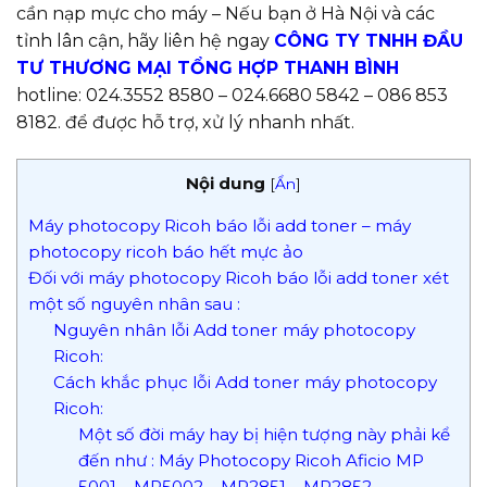
cần nạp mực cho máy – Nếu bạn ở Hà Nội và các
tỉnh lân cận, hãy liên hệ ngay
CÔNG TY TNHH ĐẦU
TƯ THƯƠNG MẠI TỔNG HỢP THANH BÌNH
hotline: 024.3552 8580 – 024.6680 5842 – 086 853
8182. để được hỗ trợ, xử lý nhanh nhất.
Nội dung
[
Ẩn
]
Máy photocopy Ricoh báo lỗi add toner – máy
photocopy ricoh báo hết mực ảo
Đối với máy photocopy Ricoh báo lỗi add toner xét
một số nguyên nhân sau :
Nguyên nhân lỗi Add toner máy photocopy
Ricoh:
Cách khắc phục lỗi Add toner máy photocopy
Ricoh:
Một số đời máy hay bị hiện tượng này phải kể
đến như : Máy Photocopy Ricoh Aficio MP
5001 – MP5002 – MP2851 – MP2852