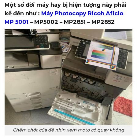
Một số đời máy hay bị hiện tượng này phải
kể đến như :
Máy Photocopy Ricoh Aficio
MP 5001
– MP5002 – MP2851 – MP2852
Chêm chốt cửa để nhìn xem moto có quay không