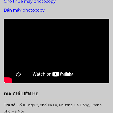
Cho thuê máy photocopy
Bán máy photocopy
ĐỊA CHỈ LIÊN HỆ
Trụ sở:
Số 18, ngõ 2, phố Xa La, Phường Hà Đông, Thành
phố Hà Nội