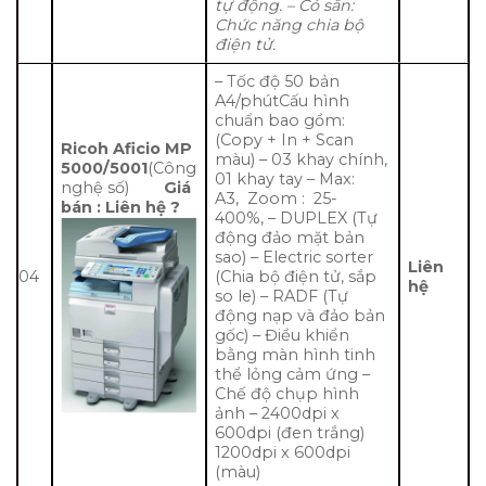
tự động.
–
Có sẵn:
Chức năng chia bộ
điện tử.
– Tốc độ 50 bản
A4/phútCấu hình
chuẩn bao gồm:
(Copy + In + Scan
Ricoh Aficio MP
màu) – 03 khay chính,
5000/5001
(Công
01 khay tay – Max:
nghệ số)
Giá
A3, Zoom : 25-
bán : Liên hệ ?
400%, – DUPLEX (Tự
động đảo mặt bản
sao) – Electric sorter
Liên
04
(Chia bộ điện tử, sắp
hệ
so le) – RADF (Tự
động nạp và đảo bản
gốc) – Điều khiển
bằng màn hình tinh
thể lỏng cảm ứng –
Chế độ chụp hình
ảnh – 2400dpi x
600dpi (đen trắng)
1200dpi x 600dpi
(màu)