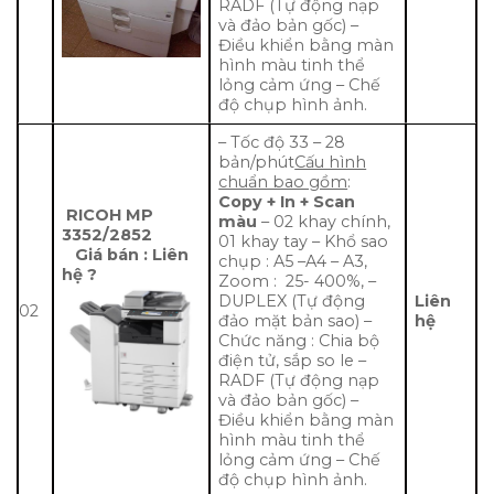
RADF (Tự động nạp
và đảo bản gốc) –
Điều khiển bằng màn
hình màu tinh thể
lỏng cảm ứng – Chế
độ chụp hình ảnh.
– Tốc độ 33 – 28
bản/phút
Cấu hình
chuẩn bao gồm
:
Copy + In + Scan
RICOH MP
màu
– 02 khay chính,
3352/2852
01 khay tay – Khổ sao
Giá bán : Liên
chụp : A5 –A4 – A3,
hệ ?
Zoom : 25- 400%, –
DUPLEX (Tự động
Liên
02
đảo mặt bản sao) –
hệ
Chức năng : Chia bộ
điện tử, sắp so le –
RADF (Tự động nạp
và đảo bản gốc) –
Điều khiển bằng màn
hình màu tinh thể
lỏng cảm ứng – Chế
độ chụp hình ảnh.