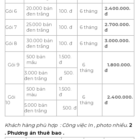
20.000 bản
2.400.000.
Gói 6
100. đ
6 tháng
đen trắng
đ
25.000 bản
2.700.000.
Gói 7
100. đ
6 tháng
đen trắng
đ
30.000 bản
3.000.000.
Gói 8
100. đ
6 tháng
đen trắng
đ
500 bản
1.500.
mầu
đ
Gói 9
6
1.800.000.
tháng
đ
3.000 bản
500.
đen trắng
đ
500 bản
1.500.
màu
đ
Gói
6
2.400.000.
10
tháng
đ
5.000 bản
500. đ
đen trắng
Khách hàng phù hợp : Công việc In , photo nhiều.
2
. Phương án thuê bao .