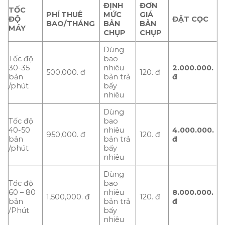
ĐỊNH
ĐƠN
TỐC
PHÍ THUÊ
MỨC
GIÁ
ĐỘ
ĐẶT CỌC
BAO/THÁNG
BẢN
BẢN
MÁY
CHỤP
CHỤP
Dùng
Tốc độ
bao
30-35
nhiêu
2.000.000.
500,000. đ
120. đ
bản
bản trả
đ
/phút
bấy
nhiêu
Dùng
Tốc độ
bao
40-50
nhiêu
4.000.000.
950,000. đ
120. đ
bản
bản trả
đ
/phút
bấy
nhiêu
Dùng
Tốc độ
bao
60 – 80
nhiêu
8.000.000.
1,500,000. đ
120. đ
bản
bản trả
đ
/Phút
bấy
nhiêu