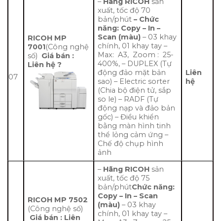
–
Hãng RICOH
sản
xuất, tốc độ 70
bản/phút
– Chức
năng: Copy – In –
Scan (màu)
– 03 khay
RICOH MP
chính, 01 khay tay –
7001
(Công nghệ
Max: A3, Zoom : 25-
số)
Giá bán :
400%, – DUPLEX (Tự
Liên hệ ?
động đảo mặt bản
Liên
07
sao) – Electric sorter
hệ
(Chia bộ điện tử, sắp
so le) – RADF (Tự
động nạp và đảo bản
gốc) – Điều khiển
bằng màn hình tinh
thể lỏng cảm ứng –
Chế độ chụp hình
ảnh
–
Hãng RICOH
sản
xuất, tốc độ 75
bản/phút
Chức năng:
Copy – In – Scan
RICOH MP 7502
(màu)
– 03 khay
(Công nghệ số)
chính, 01 khay tay –
Giá bán : Liên