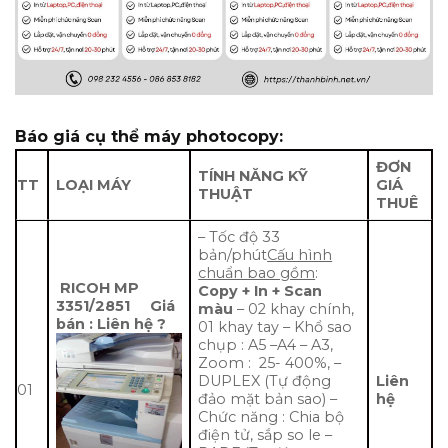
Báo giá cụ thể máy photocopy:
ĐƠN
TÍNH NĂNG KỸ
TT
LOẠI MÁY
GIÁ
THUẬT
THUÊ
– Tốc độ 33
bản/phút
Cấu hình
chuẩn bao gồm
:
RICOH MP
Copy + In + Scan
3351/2851
Giá
màu
– 02 khay chính,
bán : Liên hệ ?
01 khay tay – Khổ sao
chụp : A5 –A4 – A3,
Zoom : 25- 400%, –
DUPLEX (Tự động
Liên
01
đảo mặt bản sao) –
hệ
Chức năng : Chia bộ
điện tử, sắp so le –