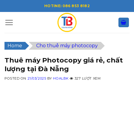
Skip
HOTINE: 086 853 8182
to
content
Home
Cho thuê máy photocopy
Thuê máy Photocopy giá rẻ, chất
lượng tại Đà Nẵng
POSTED ON
21/03/2025
BY
HOALBK
327 LƯỢT XEM