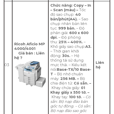
Chức năng: Copy – In
– Scan (màu)
–
Tốc
độ sao chụp:
40
bản/phút(A4).
– Sao
chụp nhân bản liên
tục:
999 bản.
– Độ
phân giải:
600 x 600
dpi.
– Độ phóng
thu:
25% – 400%.
–
Ricoh Aficio MP
Khổ giấy sao chụp:
A3.
4000/4001
– Thời gian khởi
Giá bán : Liên
động:
30s.
– Hệ
hệ ?
thống tái sử dụng
Liên
03
mực thải. – Kiểu kết
hệ
nối:
Base-TX/10 Base-
T
– Bộ nhớ chuẩn
máy:
256 MB.
–
Bộ
chia điện tử:
Có sẵn.
–
Khay chứa giấy:
01
Khay giấy x 550 tờ.
–
Khay tay:
100 tờ.
– Có
sẵn: Bộ nạp đảo bản
gốc tự động.
–
Có sẵn:
Bộ nạp đảo sao gốc