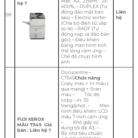
Max: A3, Zoom : 25-
hệ ?
400%, – DUPLEX (Tự
động đảo mặt bản
Liên
08
sao) – Electric sorter
hệ
(Chia bộ điện tử, sắp
so le) – RADF (Tự
động nạp và đảo bản
gốc) – Điều khiển
bằng màn hình tinh
thể lỏng cảm ứng –
Chế độ chụp hình
ảnh
Docucentre –
C7545
Chức năng
:
Copy màu + In màu (
qua mạng) + Scan
màu – Tốc độ
copy – in: 35
trang/phút. – Màn
hình điều khiển: LCD
màu 7 inch cảm ứng
FUJI XEROX
– Khổ giấy sử
MÀU 7545
Giá
dụng tối đa: A3. –
bán : Liên hệ ?
Bộ nhớ tiêu chuẩn: