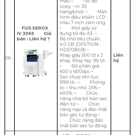
màu – Tốc độ
copy – in: 35
trang/phút. – Màn
hình điều khiển: LCD
màu 7 inch cảm ứng
FUJI XEROX
– Khổ giấy sử
IV 3065
Giá
dụng tối đa: A3. –
bán : Liên hệ ?
Bộ nhớ tiêu chuẩn:
4.0 GB (OPSTION :
HDD128GB) –
Khay giấy 500 tờ x 2
Liên
06
khay. Khay tay: 96 tờ.
hệ
– Độ phân giải:
600 x 600dpi. –
Sao chụp liên tục:
999 tờ . – Phóng
to – thu nhỏ: 25% –
400%. – Chức
năng chia bộ bản sao
điện tử – Chức
năng nạp và đảo mặt
bản gốc tự động –
Chức năng đảo
mặt bản sao tự động.