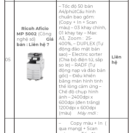
– Tốc độ 50 bản
A4/phútCấu hình
chuẩn bao gồm:
(Copy + In + Scan
màu) – 03 khay chính,
Ricoh Aficio
01 khay tay – Max:
MP 5002
(Công
A3, Zoom : 25-
nghệ số)
Giá
400%, – DUPLEX (Tự
bán : Liên hệ ?
động đảo mặt bản
sao) – Electric sorter
Liên
05
(Chia bộ điện tử, sắp
hệ
so le) – RADF (Tự
động nạp và đảo bản
gốc) – Điều khiển
bằng màn hình tinh
thể lỏng cảm ứng –
Chế độ chụp hình
ảnh – 2400dpi x
600dpi (đen trắng)
1200dpi x 600dpi
(màu)
Máy mới :
– Copy màu + In (
qua mạng) + Scan