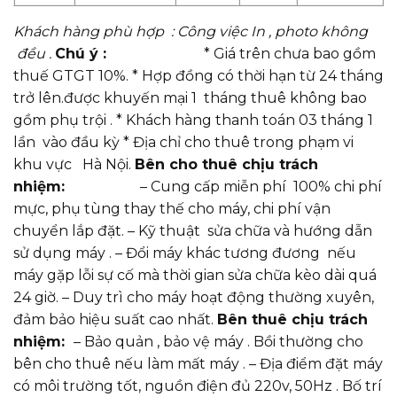
Khách hàng phù hợp : Công việc In , photo không
đều .
Chú ý :
* Giá trên chưa bao gồm
thuế GTGT 10%. * Hợp đồng có thời hạn từ 24 tháng
trở lên.được khuyến mại 1 tháng thuê không bao
gồm phụ trội . * Khách hàng thanh toán 03 tháng 1
lần vào đầu kỳ * Địa chỉ cho thuê trong phạm vi
khu vực Hà Nội.
Bên cho thuê chịu trách
nhiệm:
– Cung cấp miễn phí 100% chi phí
mực, phụ tùng thay thế cho máy, chi phí vận
chuyển lắp đặt. – Kỹ thuật sửa chữa và hướng dẫn
sử dụng máy . – Đổi máy khác tương đương nếu
máy gặp lỗi sự cố mà thời gian sửa chữa kèo dài quá
24 giờ. – Duy trì cho máy hoạt động thường xuyên,
đảm bảo hiệu suất cao nhất.
Bên thuê chịu trách
nhiệm:
– Bảo quản , bảo vệ máy . Bồi thường cho
bên cho thuê nếu làm mất máy . – Địa điểm đặt máy
có môi trường tốt, nguồn điện đủ 220v, 50Hz . Bố trí