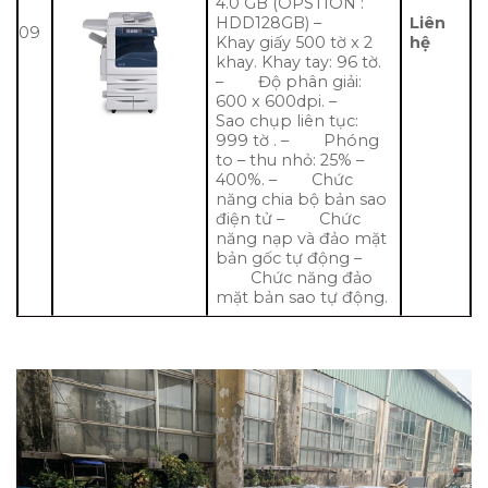
4.0 GB (OPSTION :
HDD128GB) –
Liên
09
Khay giấy 500 tờ x 2
hệ
khay. Khay tay: 96 tờ.
– Độ phân giải:
600 x 600dpi. –
Sao chụp liên tục:
999 tờ . – Phóng
to – thu nhỏ: 25% –
400%. – Chức
năng chia bộ bản sao
điện tử – Chức
năng nạp và đảo mặt
bản gốc tự động –
Chức năng đảo
mặt bản sao tự động.