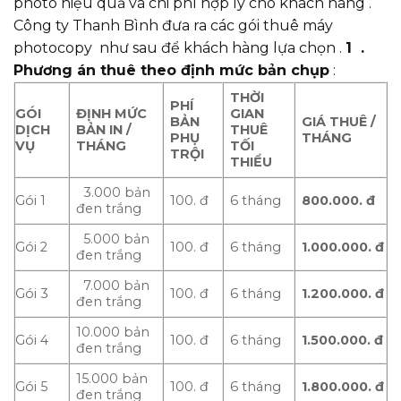
photo hiệu quả và chi phí hợp lý cho khách hàng .
Công ty Thanh Bình đưa ra các gói thuê máy
photocopy như sau để khách hàng lựa chọn .
1 .
Phương án thuê theo định mức bản chụp
:
TH
Ờ
I
PHÍ
GÓI
ĐỊNH MỨC
GIAN
BẢN
GIÁ THUÊ /
D
Ị
CH
B
Ả
N IN /
THUÊ
PH
Ụ
THÁNG
V
Ụ
THÁNG
T
Ố
I
TR
Ộ
I
THI
Ể
U
3.000 bản
Gói 1
100. đ
6 tháng
800.000.
đ
đen trắng
5.000 bản
Gói 2
100. đ
6 tháng
1.000.000.
đ
đen trắng
7.000 bản
Gói 3
100. đ
6 tháng
1.200.000. đ
đen trắng
10.000 bản
Gói 4
100. đ
6 tháng
1.500.000.
đ
đen trắng
15.000 bản
Gói 5
100. đ
6 tháng
1.800.000.
đ
đen trắng