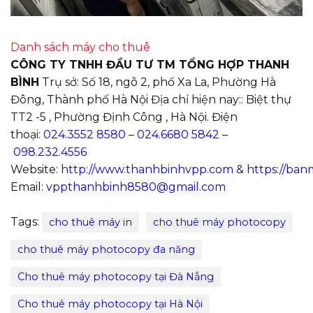
Danh sách máy cho thuê
CÔNG TY TNHH ĐẦU TƯ TM TỔNG HỢP THANH
BÌNH
Trụ sở: Số 18, ngõ 2, phố Xa La, Phường Hà
Đông, Thành phố Hà Nội Địa chỉ hiện nay:: Biệt thự
TT2 -5 , Phường Định Công , Hà Nội. Điện
thoại:
024.3552 8580
–
024.6680 5842
–
098.232.4556
Website:
http://www.thanhbinhvpp.com
&
https://ba
Email:
vppthanhbinh8580@gmail.com
Tags:
cho thuê máy in
cho thuê máy photocopy
cho thuê máy photocopy đa năng
Cho thuê máy photocopy tại Đà Nẵng
Cho thuê máy photocopy tại Hà Nội