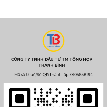
CÔNG TY TNHH ĐẦU TƯ TM TỔNG HỢP
THANH BÌNH
Mã số thuế/Số QĐ thành lập: 0105858194