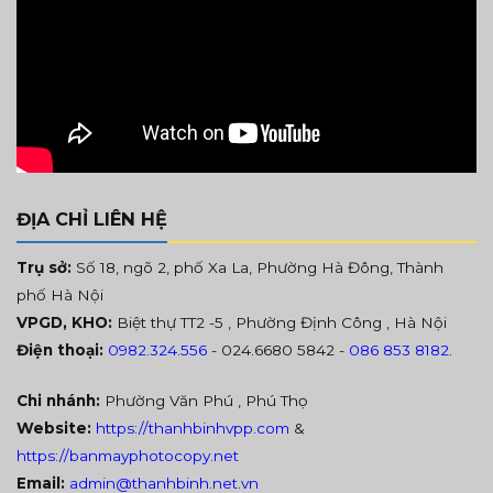
ĐỊA CHỈ LIÊN HỆ
Trụ sở:
Số 18, ngõ 2, phố Xa La, Phường Hà Đông, Thành
phố Hà Nội
VPGD, KHO:
Biệt thự TT2 -5 , Phường Định Công , Hà Nội
Điện thoại:
0982.324.556
- 024.6680 5842 -
086 853 8182
.
Chi nhánh:
Phường Văn Phú , Phú Thọ
Website:
https://thanhbinhvpp.com
&
https://banmayphotocopy.net
Email:
admin@thanhbinh.net.vn