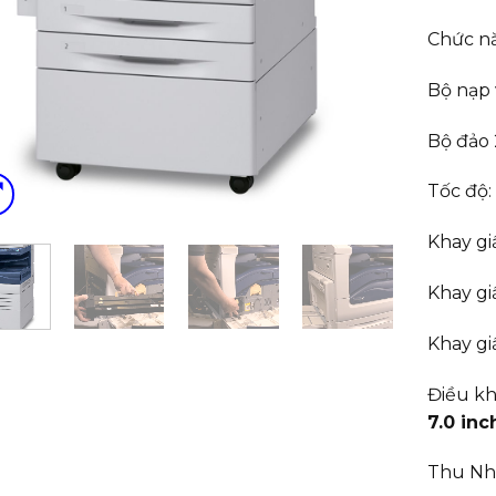
Chức n
Bộ nạp 
Bộ đảo 
Tốc độ:
Khay giấ
Khay giấ
Khay gi
Điều k
7.0 inc
Thu Nhỏ