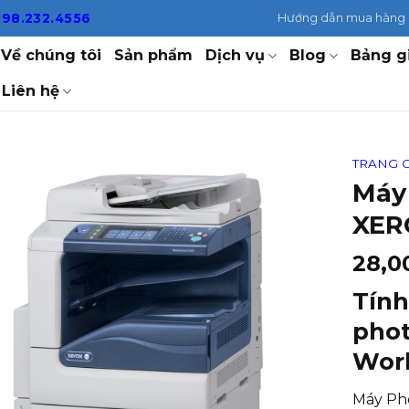
098.232.4556
Hướng dẫn mua hàng
Về chúng tôi
Sản phẩm
Dịch vụ
Blog
Bảng g
Liên hệ
TRANG 
Máy
XER
28,0
Tính
phot
Work
Máy Pho