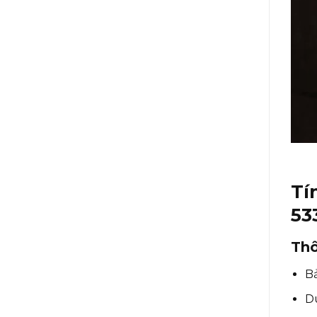
Tí
53
Thô
B
D