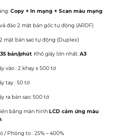
ăng:
Copy + In mạng + Scan màu mạng
và đảo 2 mặt bản gốc tự động (ARDF)
2 mặt bản sao tự động (Duplex)
35 bản/phút
. Khổ giấy lớn nhất:
A3
y vào : 2 khay x 500 tờ
y tay : 50 tờ
ấy ra bản sao: 500 tờ
hiển bằng màn hình
LCD cảm ứng màu
h
.
 / Phóng to : 25% – 400%