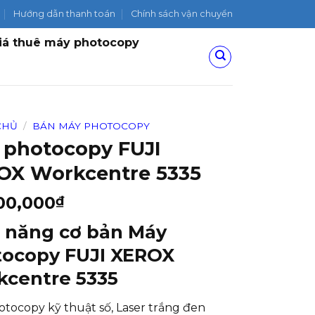
Hướng dẫn thanh toán
Chính sách vận chuyển
iá thuê máy photocopy
CHỦ
/
BÁN MÁY PHOTOCOPY
 photocopy FUJI
OX Workcentre 5335
00,000
₫
 năng cơ bản Máy
ocopy FUJI XEROX
centre 5335
tocopy kỹ thuật số, Laser trắng đen