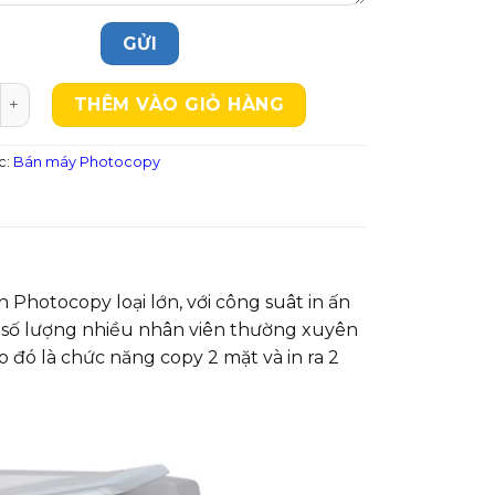
tocopy FUJI XEROX Workcentre 5335 số lượng
THÊM VÀO GIỎ HÀNG
c:
Bán máy Photocopy
 Photocopy loại lớn, với công suât in ấn
có số lượng nhiều nhân viên thường xuyên
 đó là chức năng copy 2 mặt và in ra 2