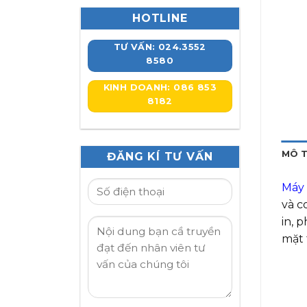
HOTLINE
TƯ VẤN: 024.3552
8580
KINH DOANH: 086 853
8182
MÔ 
ĐĂNG KÍ TƯ VẤN
Máy 
và c
in, p
mặt 