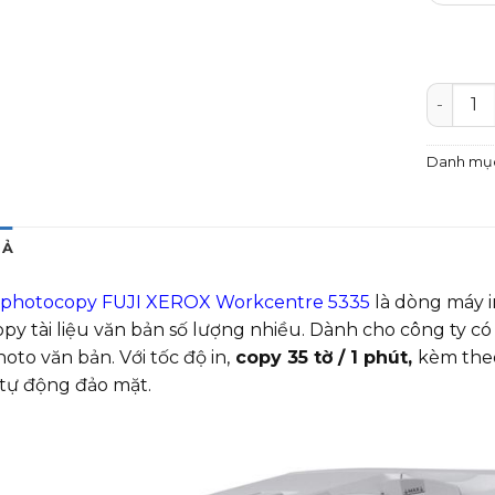
Máy pho
Danh mụ
TẢ
photocopy FUJI XEROX Workcentre 5335
là dòng máy in
opy tài liệu văn bản số lượng nhiều. Dành cho công ty 
hoto văn bản. Với tốc độ in,
copy 35 tờ / 1 phút,
kèm theo
tự động đảo mặt.