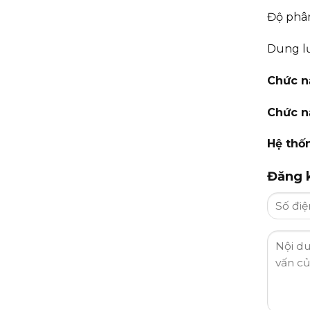
Độ phân 
Dung l
Chức n
Chức n
Hệ thố
Đăng k