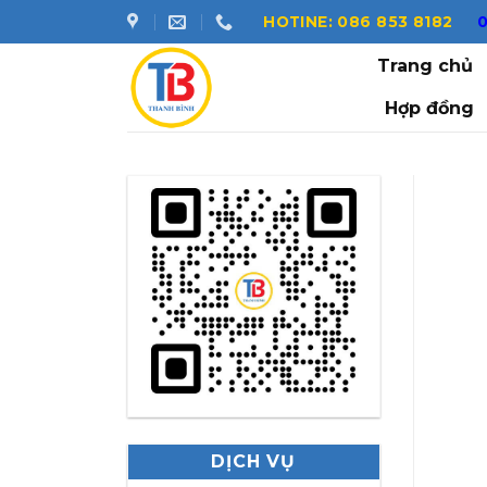
Skip
HOTINE: 086 853 8182
to
Trang chủ
content
Hợp đồng
DỊCH VỤ