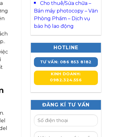
Cho thuê/Sửa chữa –
ua
Bán máy photocopy – Văn
ượng
Phòng Phẩm – Dịch vụ
ên
bảo hộ lao động
hách
p..
HOTLINE
việc
ì
TƯ VẤN: 086 853 8182
ất
KINH DOANH:
0982.324.556
m
ĐĂNG KÍ TƯ VẤN
n.
del
del