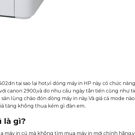
dn tại sao lại hot,vì dòng máy in HP này có chức năng
với canon 2900,và do nhu cầu ngày tân tiến cũng như t
 săn lùng chào đón dòng máy in này..Và giá cả mode nào
giá tăng không thua kém gì đàn em..
 là gì?
ua máy in cũ mà không tìm mua máy in mới chính hãng,