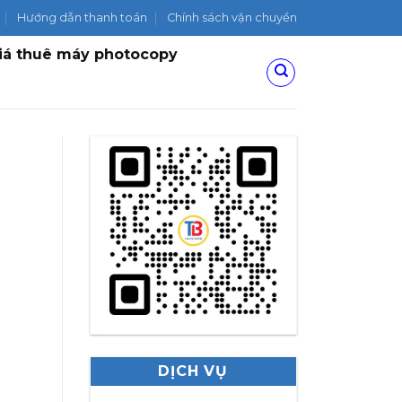
Hướng dẫn thanh toán
Chính sách vận chuyển
iá thuê máy photocopy
DỊCH VỤ