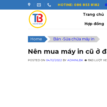
Skip
HOTINE: 086 853 8182
to
Trang chủ
content
Hợp đồng
Home
Bán -Sửa chữa máy in
Nên mua máy in cũ ở đâ
POSTED ON
04/12/2022
BY
ADMINLBK
1963 LƯỢT X