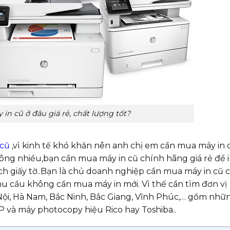
n cũ ở đâu giá rẻ, chất lượng tốt?
 cũ
,vì kinh tế khó khăn nên anh chị em cần mua máy in 
không nhiều,bạn cần mua máy in cũ chính hãng giá rẻ để 
sách giấy tờ..Bạn là chủ doanh nghiệp cần mua máy in cũ 
 nhu cầu không cần mua máy in mới. Vì thế cần tìm đơn vị
 Nội, Hà Nam, Bắc Ninh, Bắc Giang, Vĩnh Phúc,… gồm nhữ
P và máy photocopy hiệu Rico hay Toshiba..