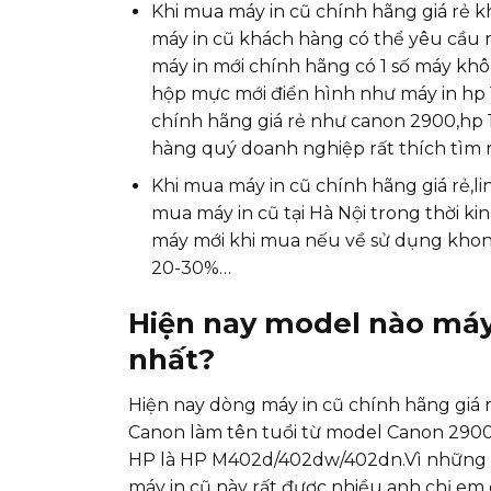
Khi mua máy in cũ chính hãng giá rẻ k
máy in cũ khách hàng có thể yêu cầu 
máy in mới chính hãng có 1 số máy kh
hộp mực mới điển hình như máy in hp
chính hãng giá rẻ như canon 2900,hp 1
hàng quý doanh nghiệp rất thích tìm m
Khi mua máy in cũ chính hãng giá rẻ,l
mua máy in cũ tại Hà Nội trong thời kin
máy mới khi mua nếu về sử dụng khong
20-30%…
Hiện nay model nào máy
nhất?
Hiện nay dòng máy in cũ chính hãng giá
Canon làm tên tuổi từ model Canon 2900
HP là HP M402d/402dw/402dn.Vì những d
máy in cũ này rất được nhiều anh chị e