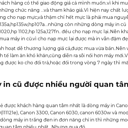
hách hàng có thể giao động giá cả mình muốn..vì khi m
những chức năng …và tham khảo giá..Vì hiện nay chất l
ông cho nạp mực,và thậm chí hết mực là phải mua nguy
 135a,hp135w,hp107a…những còn những dòng máy in cũ
020,hp 1102,hp 125a,127fn.. đều cho nạp mực lại..Nên k
ua máy in cũ.vì cho nạp mực lại được mà in vẫn đậm đẹ
inh hoạt dễ thương lượng giá cả,được mua vừa bán..Nên 
h tế làm ăn khó khăn,cũng diễn ra sôi nổi hơn máy mới..V
 được ko cho đổi trả,hoặc đổi trong vòng 7 ngày thì m
 in cũ được nhiều người quan tâ
 rẻ được khách hàng quan tâm nhất là dòng máy in Cano
(l11121e), Canon 3300, Canon 6030, canon 6030w và mo
òng máy in trắng đen in đơn năng chỉ in thì những mo
m quan tâm nhiều nhất.. Nhưng qua đó