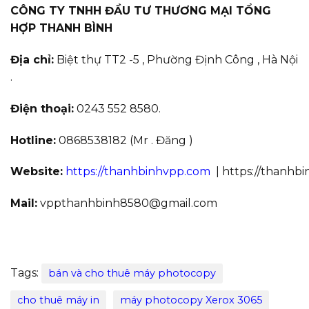
CÔNG TY TNHH ĐẦU TƯ THƯƠNG MẠI TỔNG
HỢP THANH BÌNH
Địa chỉ:
Biệt thự TT2 -5 , Phường Định Công , Hà Nội
.
Điện thoại:
0243 552 8580.
Hotline:
0868538182 (Mr . Đăng )
Website:
https://thanhbinhvpp.com
| https://thanhb
Mail:
vppthanhbinh8580@gmail.com
Tags:
bán và cho thuê máy photocopy
cho thuê máy in
máy photocopy Xerox 3065