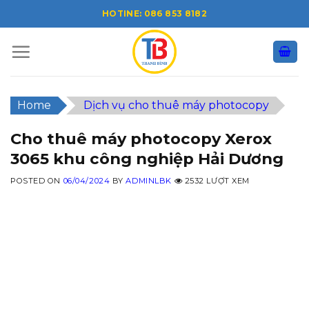
Skip
HOTINE: 086 853 8182
to
content
Home
Dịch vụ cho thuê máy photocopy
Cho thuê máy photocopy Xerox
3065 khu công nghiệp Hải Dương
POSTED ON
06/04/2024
BY
ADMINLBK
2532 LƯỢT XEM