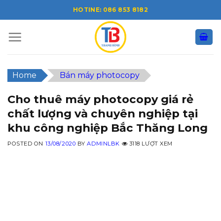
Skip
HOTINE: 086 853 8182
to
content
Home
Bán máy photocopy
Cho thuê máy photocopy giá rẻ
chất lượng và chuyên nghiệp tại
khu công nghiệp Bắc Thăng Long
POSTED ON
13/08/2020
BY
ADMINLBK
3118 LƯỢT XEM