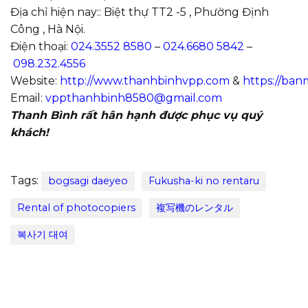
Địa chỉ hiện nay:: Biệt thự TT2 -5 , Phường Định
Công , Hà Nội.
Điện thoại:
024.3552 8580
–
024.6680 5842
–
098.232.4556
Website:
http://www.thanhbinhvpp.com
&
https://ba
Email:
vppthanhbinh8580@gmail.com
Thanh Bình rất hân hạnh được phục vụ quý
khách!
Tags:
bogsagi daeyeo
Fukusha-ki no rentaru
Rental of photocopiers
複写機のレンタル
복사기 대여