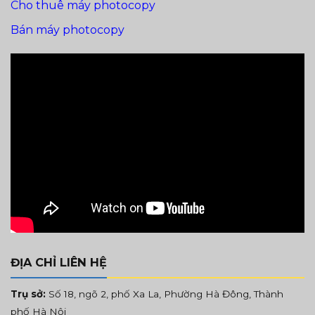
Cho thuê máy photocopy
Bán máy photocopy
ĐỊA CHỈ LIÊN HỆ
Trụ sở:
Số 18, ngõ 2, phố Xa La, Phường Hà Đông, Thành
phố Hà Nội