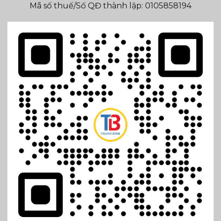
Mã số thuế/Số QĐ thành lập: 0105858194