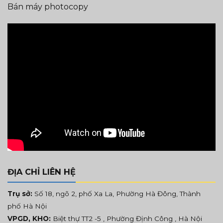
Bán máy photocopy
ĐỊA CHỈ LIÊN HỆ
Trụ sở:
Số 18, ngõ 2, phố Xa La, Phường Hà Đông, Thành
phố Hà Nội
VPGD, KHO:
Biệt thự TT2 -5 , Phường Định Công , Hà Nội