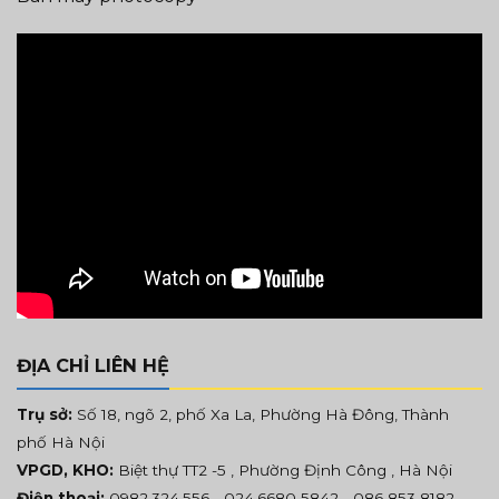
ĐỊA CHỈ LIÊN HỆ
Trụ sở:
Số 18, ngõ 2, phố Xa La, Phường Hà Đông, Thành
phố Hà Nội
VPGD, KHO:
Biệt thự TT2 -5 , Phường Định Công , Hà Nội
Điện thoại:
0982.324.556
- 024.6680 5842 -
086 853 8182
.