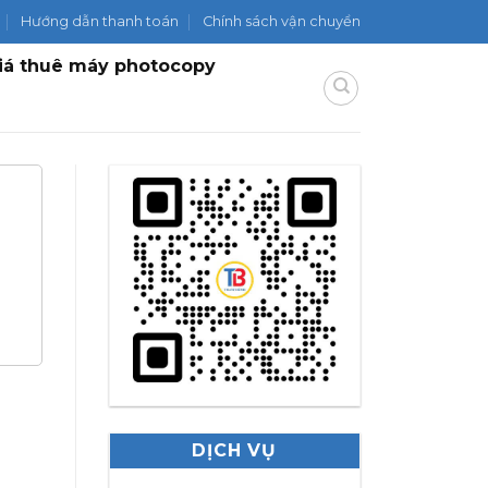
Hướng dẫn thanh toán
Chính sách vận chuyển
iá thuê máy photocopy
DỊCH VỤ